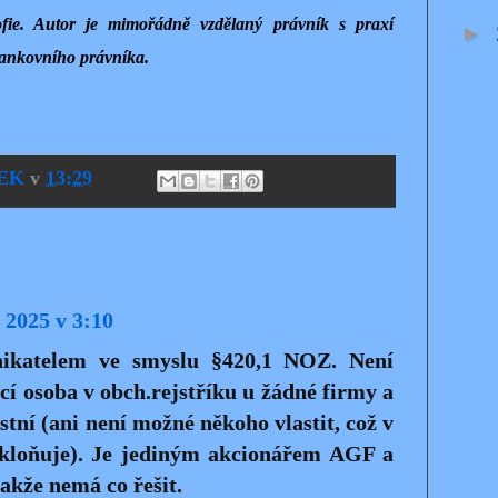
zofie. Autor je mimořádně vzdělaný právník s praxí
►
bankovního právníka.
EK
v
13:29
u 2025 v 3:10
ikatelem ve smyslu §420,1 NOZ. Není
cí osoba v obch.rejstříku u žádné firmy a
stní (ani není možné někoho vlastit, což v
skloňuje). Je jediným akcionářem AGF a
takže nemá co řešit.