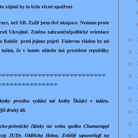
tu zájmů by to bylo věcné opatření.
erace, než AB. Zažil jsem dvě okupace. Nemám proto
roti Ukrajině. Změna zahraničněpolitické orientace
►
e Babiše proti jejímu pojetí Fialovou vládou by mi
 A tuším, že v tomto ohledu má prezident republiky
►
►
===========================
►
===============
►
►
zbytky prvního vydání mé knihy Škůdci v taláru.
jší druhý díl.
►
►
ficko-právnické články na webu spolku Chamurappi
►
xty JUDr. Oldřicha Heina. Zvláště upozorňuji na