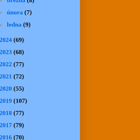
►
března
(8)
►
února
(7)
►
ledna
(9)
2024
(69)
2023
(68)
2022
(77)
2021
(72)
2020
(55)
2019
(107)
2018
(77)
2017
(79)
2016
(70)