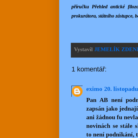
příručku Přehled antické filo
prokurátora, státního zástupce, 
Vystavil
JEMELÍK ZDEN
1 komentář:
eximo
20. listopad
Pan AB není podn
zapsán jako jednají
ani žádnou fu nevla
novinách se stále 
to není podnikání, 