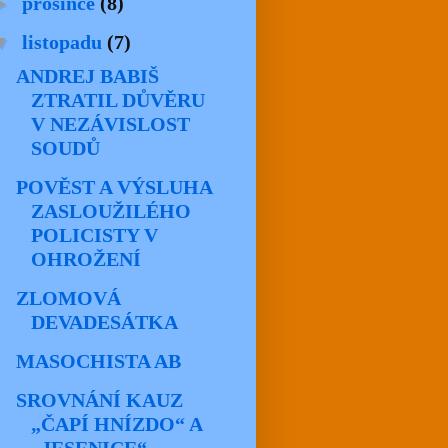
►
prosince
(8)
▼
listopadu
(7)
ANDREJ BABIŠ
ZTRATIL DŮVĚRU
V NEZÁVISLOST
SOUDŮ
POVĚST A VÝSLUHA
ZASLOUŽILÉHO
POLICISTY V
OHROŽENÍ
ZLOMOVÁ
DEVADESÁTKA
MASOCHISTA AB
SROVNÁNÍ KAUZ
„ČAPÍ HNÍZDO“ A