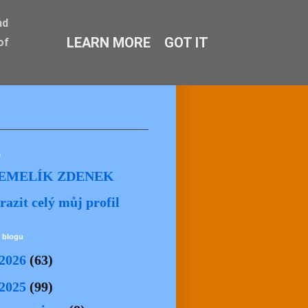
nd
LEARN MORE
GOT IT
of
ě
EMELÍK ZDENEK
razit celý můj profil
 blogu
2026
(63)
2025
(99)