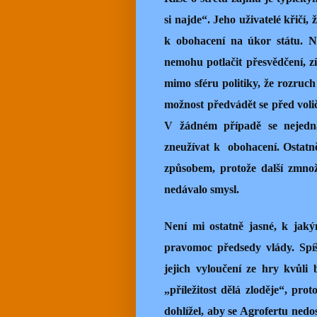
si najde“. Jeho uživatelé křičí,
k obohacení na úkor státu. N
nemohu potlačit přesvědčení, z
mimo sféru politiky, že rozruc
možnost předvádět se před volič
V žádném případě se nejedná
zneužívat k obohacení. Ostatn
způsobem, protože další zmnož
nedávalo smysl.
Není mi ostatně jasné, k jak
pravomoc předsedy vlády. Spíše
jejich vyloučení ze hry kvůli b
„příležitost dělá zloděje“, pro
dohlížel, aby se Agrofertu nedo