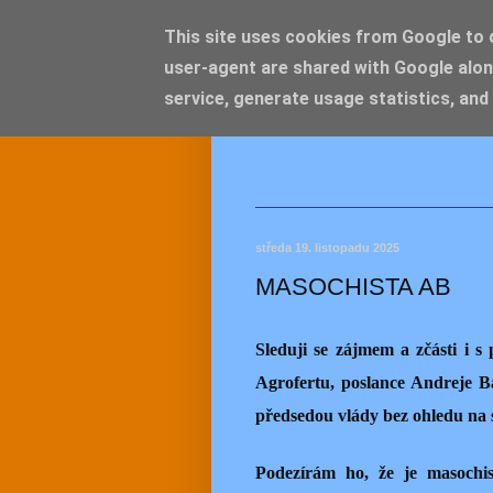
This site uses cookies from Google to de
user-agent are shared with Google alon
JEMEL
service, generate usage statistics, and
středa 19. listopadu 2025
MASOCHISTA AB
Sleduji se zájmem a zčásti i 
Agrofertu, poslance Andreje B
předsedou vlády bez ohledu na s
Podezírám ho, že je masochis