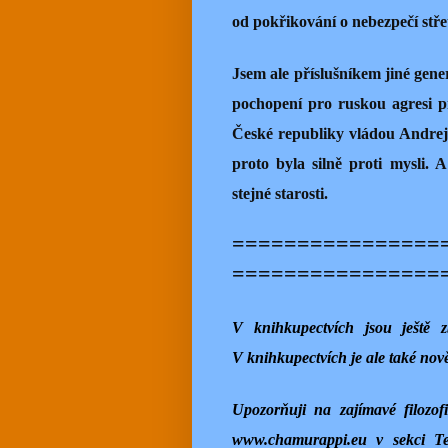
od pokřikování o nebezpečí stře
Jsem ale příslušníkem jiné gen
pochopení pro ruskou agresi p
České republiky vládou Andrej
proto byla silně proti mysli.
stejné starosti.
================
================
V knihkupectvích jsou ještě 
V knihkupectvích je ale také nově
Upozorňuji na zajímavé filozo
www.chamurappi.eu v sekci Te