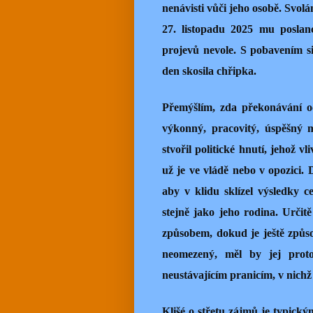
nenávisti vůči jeho osobě. Sv
27. listopadu 2025 mu poslanci
projevů nevole. S pobavením si
den skosila chřipka.
Přemýšlím, zda překonávání od
výkonný, pracovitý, úspěšný 
stvořil politické hnutí, jehož 
už je ve vládě nebo v opozici.
aby v klidu sklízel výsledky c
stejně jako jeho rodina. Urči
způsobem, dokud je ještě způsob
neomezený, měl by jej proto
neustávajícím pranicím, v nichž
Klišé o střetu zájmů je typický