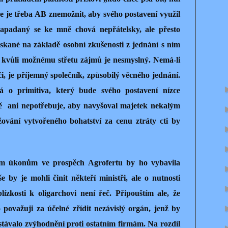
 že je třeba AB znemožnit, aby svého postavení využil
apadaný se ke mně chová nepřátelsky, ale přesto
ískané na základě osobní zkušenosti z jednání s ním
h kvůli možnému střetu zájmů je nesmyslný. Nemá-li
i, je příjemný společník, způsobilý věcného jednání.
 o primitiva, který bude svého postavení nízce
ě ani nepotřebuje, aby navyšoval majetek nekalým
ování vytvořeného bohatství za cenu ztráty cti by
ým úkonům ve prospěch Agrofertu by ho vybavila
 by je mohli činit někteří ministři, ale o nutnosti
lízkosti k oligarchovi není řeč. Připouštím ale, že
to považuji za účelné zřídit nezávislý orgán, jenž by
stávalo zvýhodnění proti ostatním firmám. Na rozdíl