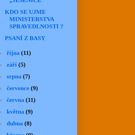
„JESENICE“
KDO SE UJME
MINISTERSTVA
SPRAVEDLNOSTI ?
PSANÍ Z BASY
►
října
(11)
►
září
(5)
►
srpna
(7)
►
července
(9)
►
června
(11)
►
května
(9)
►
dubna
(8)