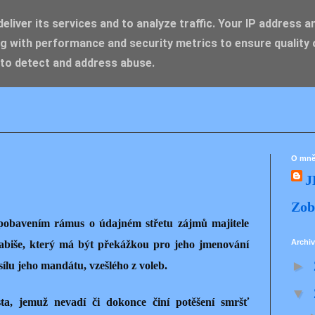
liver its services and to analyze traffic. Your IP address a
g with performance and security metrics to ensure quality 
IK ZDENĚK
 to detect and address abuse.
O mn
J
Zob
s pobavením rámus o údajném střetu zájmů majitele
Archiv
abiše, který má být překážkou pro jeho jmenování
►
ílu jeho mandátu, vzešlého z voleb.
▼
ta, jemuž nevadí či dokonce činí potěšení smršť