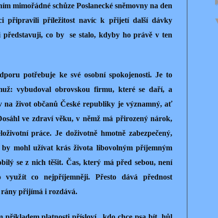
oláním mimořádné schůze Poslanecké sněmovny na den
 připravili příležitost navíc k přijetí další dávky
 představuji, co by se stalo, kdyby ho právě v ten
poru potřebuje ke své osobní spokojenosti. Je to
muž: vybudoval obrovskou firmu, které se daří, a
vliv na život občanů České republiky je významný, ať
 Dosáhl ve zdraví věku, v němž má přirozený nárok,
eloživotní práce. Je doživotně hmotně zabezpečený,
tě by mohl užívat krás života libovolným příjemným
ilý se z nich těšit. Čas, který má před sebou, není
 využít co nejpříjemněji. Přesto dává přednost
 rány přijímá i rozdává.
m příkladem platnosti přísloví „kdo chce psa bít, hůl