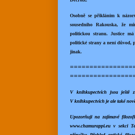
Osobně se přikláním k názoru
sousedního Rakouska, že mi
politickou stranu. Justice m
politické strany a není důvod, 
jinak.
================
================
V knihkupectvích jsou ještě 
V knihkupectvích je ale také nově
Upozorňuji na zajímavé filozo
www.chamurappi.eu v sekci Te
příručku Přehled antické filo