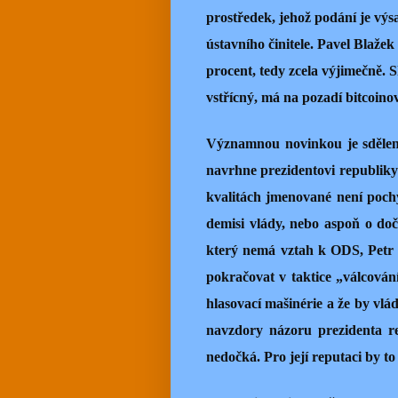
prostředek, jehož podání je vý
ústavního činitele. Pavel Blaže
procent, tedy zcela výjimečně. 
vstřícný, má na pozadí bitcoino
Významnou novinkou je sdělení
navrhne prezidentovi republik
kvalitách jmenované není pochy
demisi vlády, nebo aspoň o do
který nemá vztah k ODS, Petr F
pokračovat v taktice „válcování
hlasovací mašinérie a že by vlá
navzdory názoru prezidenta r
nedočká. Pro její reputaci by to