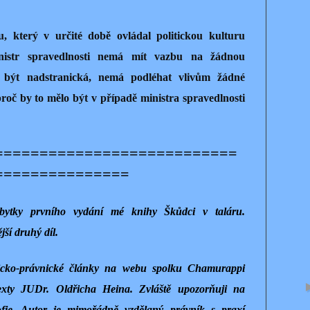
, který v určité době ovládal politickou kulturu
nistr spravedlnosti nemá mít vazbu na žádnou
á být nadstranická, nemá podléhat vlivům žádné
proč by to mělo být v případě ministra spravedlnosti
===========================
===============
zbytky prvního vydání mé knihy Škůdci v taláru.
jší druhý díl.
ficko-právnické články na webu spolku Chamurappi
xty JUDr. Oldřicha Heina. Zvláště upozorňuji na
zofie. Autor je mimořádně vzdělaný právník s praxí