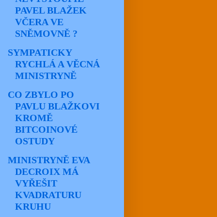
PAVEL BLAŽEK
VČERA VE
SNĚMOVNĚ ?
SYMPATICKY
RYCHLÁ A VĚCNÁ
MINISTRYNĚ
CO ZBYLO PO
PAVLU BLAŽKOVI
KROMĚ
BITCOINOVÉ
OSTUDY
MINISTRYNĚ EVA
DECROIX MÁ
VYŘEŠIT
KVADRATURU
KRUHU