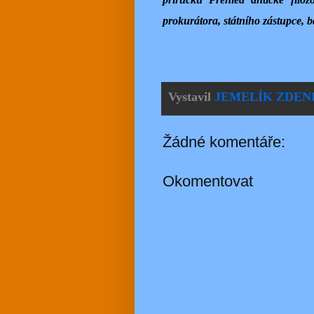
prokurátora, státního zástupce, 
Vystavil
JEMELÍK ZDEN
Žádné komentáře:
Okomentovat