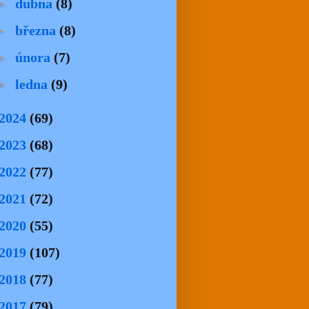
►
dubna
(8)
►
března
(8)
►
února
(7)
►
ledna
(9)
2024
(69)
2023
(68)
2022
(77)
2021
(72)
2020
(55)
2019
(107)
2018
(77)
2017
(79)