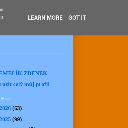
nd
LEARN MORE
GOT IT
of
ě
EMELÍK ZDENEK
razit celý můj profil
 blogu
2026
(63)
2025
(99)