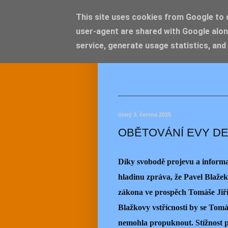
This site uses cookies from Google to de
user-agent are shared with Google alon
JEMEL
service, generate usage statistics, and
úterý 3. června 2025
OBĚTOVÁNÍ EVY D
Díky svobodě projevu a informac
hladinu zpráva, že Pavel Blažek
zákona ve prospěch Tomáše Jiři
Blažkovy vstřícnosti by se Tomá
nemohla propuknout. Stížnost 