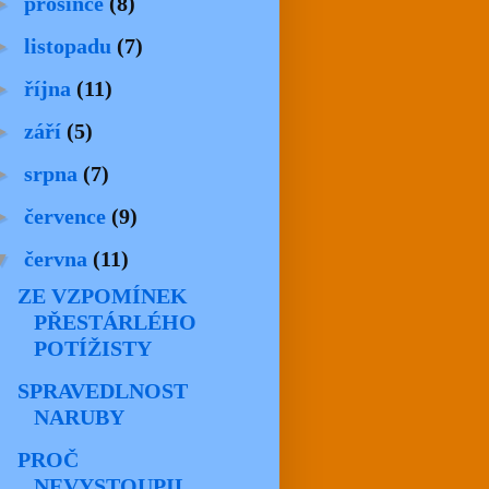
►
prosince
(8)
►
listopadu
(7)
►
října
(11)
►
září
(5)
►
srpna
(7)
►
července
(9)
▼
června
(11)
ZE VZPOMÍNEK
PŘESTÁRLÉHO
POTÍŽISTY
SPRAVEDLNOST
NARUBY
PROČ
NEVYSTOUPIL