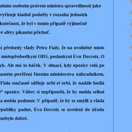
sadním osobním právem ministra spravedlnosti jako
k vyřizuje kladně podněty v rozsahu jednotek
Skutečnost, že byl v tomto případě výjimečně
vé aféry pikantní příchuť.
 předsedy vlády Petra Fialy, že na uvolněné místo
y místopředsedkyni ODS, poslankyni Evu Decroix. O
b. Ale má to háček. V situaci, kdy opozice volá po
časném pověření řízením ministerstva náhradníkem,
iala současně sděluje urbi et orbi, že nadále hodlá
“ opozice. Vůbec si nepřipouští, že by mohla selhat
da mohla padnout. V případě, že by se zmýlil a vláda
epubliky padne, Eva Decroix se uvedení do úřadu
 nebylo dobré.