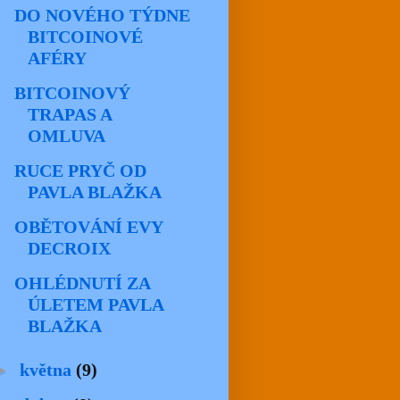
DO NOVÉHO TÝDNE
BITCOINOVÉ
AFÉRY
BITCOINOVÝ
TRAPAS A
OMLUVA
RUCE PRYČ OD
PAVLA BLAŽKA
OBĚTOVÁNÍ EVY
DECROIX
OHLÉDNUTÍ ZA
ÚLETEM PAVLA
BLAŽKA
►
května
(9)