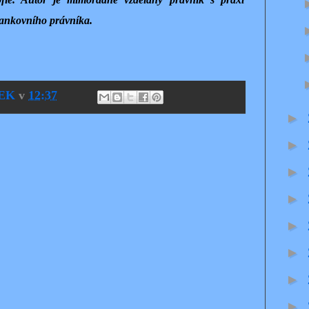
bankovního právníka.
EK
v
12:37
►
►
►
►
►
►
►
►