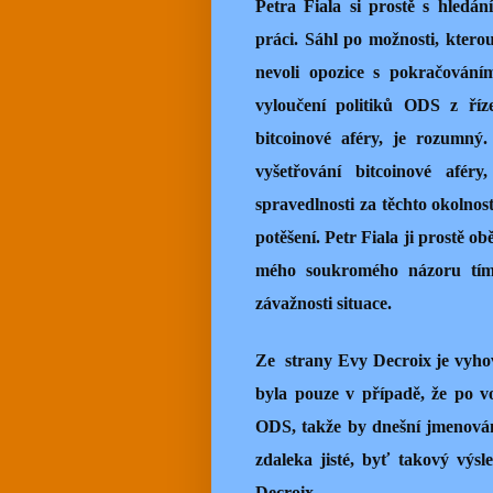
Petra Fiala si prostě s hled
práci. Sáhl po možnosti, kterou
nevoli opozice s pokračování
vyloučení politiků ODS z říze
bitcoinové aféry, je rozumný.
vyšetřování bitcoinové afér
spravedlnosti za těchto okolnos
potěšení. Petr Fiala ji prostě o
mého soukromého názoru tím p
závažnosti situace.
Ze strany Evy Decroix je vyhov
byla pouze v případě, že po v
ODS, takže by dnešní jmenován
zdaleka jisté, byť takový výs
Decroix.