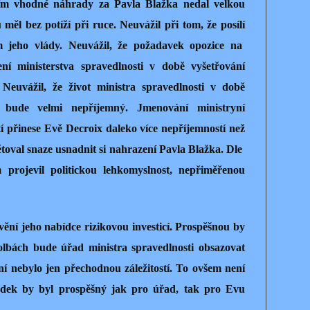
áním vhodné náhrady za Pavla Blažka nedal velkou
 měl bez potíží při ruce. Neuvážil při tom, že posílí
m jeho vlády. Neuvážil, že požadavek opozice na
ní ministerstva spravedlnosti v době vyšetřování
 Neuvážil, že život ministra spravedlnosti v době
y, bude velmi nepříjemný. Jmenování ministryní
tí přinese Evě Decroix daleko více nepříjemností než
bětoval snaze usnadnit si nahrazení Pavla Blažka. Dle
rojevil politickou lehkomyslnost, nepřiměřenou
ění jeho nabídce rizikovou investicí. Prospěšnou by
olbách bude úřad ministra spravedlnosti obsazovat
í nebylo jen přechodnou záležitostí. To ovšem není
ledek by byl prospěšný jak pro úřad, tak pro Evu