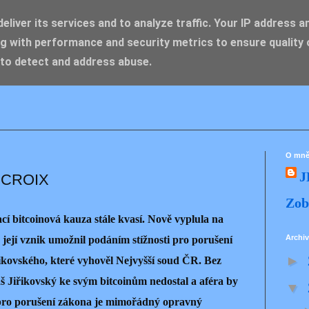
liver its services and to analyze traffic. Your IP address a
g with performance and security metrics to ensure quality 
IK ZDENĚK
 to detect and address abuse.
O mn
J
ECROIX
Zob
í bitcoinová kauza stále kvasí. Nově vyplula na
Archiv
 její vznik umožnil podáním stížnosti pro porušení
►
kovského, které vyhověl Nejvyšší soud ČR. Bez
š Jiřikovský ke svým bitcoinům nedostal a aféra by
▼
pro porušení zákona je mimořádný opravný