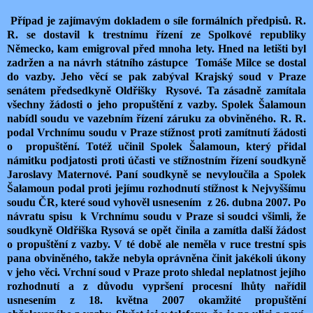
Případ je zajímavým dokladem o síle formálních předpisů. R.
R. se dostavil k trestnímu řízení ze Spolkové republiky
Německo, kam emigroval před mnoha lety. Hned na letišti byl
zadržen a na návrh státního zástupce Tomáše Milce se dostal
do vazby. Jeho věcí se pak zabýval Krajský soud v Praze
senátem předsedkyně Oldřišky Rysové. Ta zásadně zamítala
všechny žádosti o jeho propuštění z vazby. Spolek Šalamoun
nabídl soudu ve vazebním řízení záruku za obviněného. R. R.
podal Vrchnímu soudu v Praze stížnost proti zamítnutí žádosti
o propuštění. Totéž učinil Spolek Šalamoun, který přidal
námitku podjatosti proti účasti ve stížnostním řízení soudkyně
Jaroslavy Maternové. Paní soudkyně se nevyloučila a Spolek
Šalamoun podal proti jejímu rozhodnutí stížnost k Nejvyššímu
soudu ČR, které soud vyhověl usnesením z 26. dubna 2007. Po
návratu spisu k Vrchnímu soudu v Praze si soudci všimli, že
soudkyně Oldřiška Rysová se opět činila a zamítla další žádost
o propuštění z vazby. V té době ale neměla v ruce trestní spis
pana obviněného, takže nebyla oprávněna činit jakékoli úkony
v jeho věci. Vrchní soud v Praze proto shledal neplatnost jejího
rozhodnutí a z důvodu vypršení procesní lhůty nařídil
usnesením z 18. května 2007 okamžité propuštění