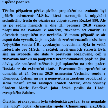
úspěšně podniká.
Třetím případem překvapivého propuštění na svobodu byl
příběh odsouzené M.Sch., která nastoupila k odpykání
sedmiletého trestu do věznice na vtipné adrese Rozkoš 990. Ale
již po sedmi měsících ji dne 11. prosince 2018 věznice
propustila na svobodu v oblečení, získaném od charity. O
důvodech propuštění nic nevěděla. V tomto případě se ale
aspoň dalo vyvodit, že je to výsledek zrušení rozsudku zásahem
Nejvyššího soudu ČR, vyvolaným dovoláním. Byla to velká
radost, ale pro M.Sch. i začátek nepříjemných starostí. Byla
sice na svobodě, ale stále v postavení obžalované, což ji
zbavovalo nároku na podporu v nezaměstnanosti, popř. na jiné
dávky, ale současně ztěžovalo její uplatnění na trhu práce.
Dostala se do existenční tísně. Pravomocného zproštění se
domohla až 24. června 2020 usnesením Vrchního soudu v
Olomouci. Čekání na ně jí nenávistným zásahem prodloužil o
sedm měsíců státní zástupce Radek Mezlík, dnes vyslaný
úřadem Marie Benešové jako česká posila do Úřadu
evropského žalobce.
Čtvrtým překvapením byla telefonická zpráva, že se nenadále
„na ulici“ ocitla chráněnka spolu Chamurappi z.s.,33letá