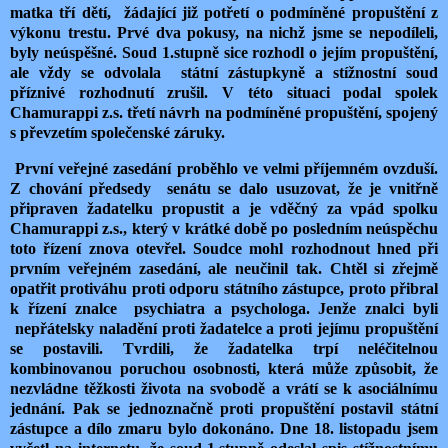
matka tří dětí, žádající již potřetí o podmíněné propuštění z
výkonu trestu. Prvé dva pokusy, na nichž jsme se nepodíleli,
byly neúspěšné. Soud 1.stupně sice rozhodl o jejím propuštění,
ale vždy se odvolala státní zástupkyně a stížnostní soud
příznivé rozhodnutí zrušil. V této situaci podal spolek
Chamurappi z.s. třetí návrh na podmíněné propuštění, spojený
s převzetím společenské záruky.
První veřejné zasedání proběhlo ve velmi příjemném ovzduší.
Z chování předsedy senátu se dalo usuzovat, že je vnitřně
připraven žadatelku propustit a je vděčný za vpád spolku
Chamurappi z.s., který v krátké době po posledním neúspěchu
toto řízení znova otevřel. Soudce mohl rozhodnout hned při
prvním veřejném zasedání, ale neučinil tak. Chtěl si zřejmě
opatřit protiváhu proti odporu státního zástupce, proto přibral
k řízení znalce psychiatra a psychologa. Jenže znalci byli
nepřátelsky naladění proti žadatelce a proti jejímu propuštění
se postavili. Tvrdili, že žadatelka trpí neléčitelnou
kombinovanou poruchou osobnosti, která může způsobit, že
nezvládne těžkosti života na svobodě a vrátí se k asociálnímu
jednání. Pak se jednoznačně proti propuštění postavil státní
zástupce a dílo zmaru bylo dokonáno. Dne 18. listopadu jsem