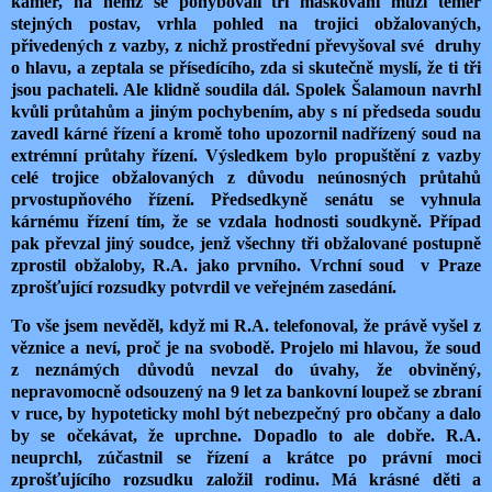
kamer, na němž se pohybovali tři maskovaní muži téměř
stejných postav, vrhla pohled na trojici obžalovaných,
přivedených z vazby, z nichž prostřední převyšoval své druhy
o hlavu, a zeptala se přísedícího, zda si skutečně myslí, že ti tři
jsou pachateli. Ale klidně soudila dál. Spolek Šalamoun navrhl
kvůli průtahům a jiným pochybením, aby s ní předseda soudu
zavedl kárné řízení a kromě toho upozornil nadřízený soud na
extrémní průtahy řízení. Výsledkem bylo propuštění z vazby
celé trojice obžalovaných z důvodu neúnosných průtahů
prvostupňového řízení. Předsedkyně senátu se vyhnula
kárnému řízení tím, že se vzdala hodnosti soudkyně. Případ
pak převzal jiný soudce, jenž všechny tři obžalované postupně
zprostil obžaloby, R.A. jako prvního. Vrchní soud v Praze
zprošťující rozsudky potvrdil ve veřejném zasedání.
To vše jsem nevěděl, když mi R.A. telefonoval, že právě vyšel z
věznice a neví, proč je na svobodě. Projelo mi hlavou, že soud
z neznámých důvodů nevzal do úvahy, že obviněný,
nepravomocně odsouzený na 9 let za bankovní loupež se zbraní
v ruce, by hypoteticky mohl být nebezpečný pro občany a dalo
by se očekávat, že uprchne. Dopadlo to ale dobře. R.A.
neuprchl, zúčastnil se řízení a krátce po právní moci
zprošťujícího rozsudku založil rodinu. Má krásné děti a