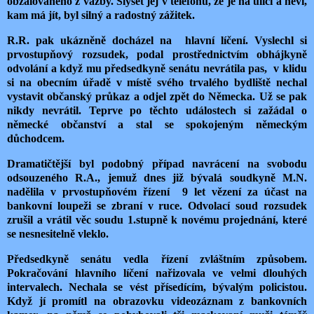
obžalovaného z vazby. Slyšet jej v telefonu, že je na ulici a neví,
kam má jít, byl silný a radostný zážitek.
R.R. pak ukázněně docházel na hlavní líčení. Vyslechl si
prvostupňový rozsudek, podal prostřednictvím obhájkyně
odvolání a když mu předsedkyně senátu nevrátila pas, v klidu
si na obecním úřadě v místě svého trvalého bydliště nechal
vystavit občanský průkaz a odjel zpět do Německa. Už se pak
nikdy nevrátil. Teprve po těchto událostech si zažádal o
německé občanství a stal se spokojeným německým
důchodcem.
Dramatičtější byl podobný případ navrácení na svobodu
odsouzeného R.A., jemuž dnes již bývalá soudkyně M.N.
nadělila v prvostupňovém řízení 9 let vězení za účast na
bankovní loupeži se zbraní v ruce. Odvolací soud rozsudek
zrušil a vrátil věc soudu 1.stupně k novému projednání, které
se nesnesitelně vleklo.
Předsedkyně senátu vedla řízení zvláštním způsobem.
Pokračování hlavního líčení nařizovala ve velmi dlouhých
intervalech. Nechala se vést přísedícím, bývalým policistou.
Když jí promítl na obrazovku videozáznam z bankovních