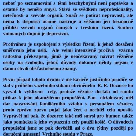
neboť po seznamování s těmi bezchybnými není poptávka a
ostatně by nemělo smysl. Stává se svědkem neprofesionality,
netečnosti a svévole orgánů. Snaží se potírat nepravosti, ale
nemá k disposici účinné nástroje a většinou jen bezmocně
přihlíží svévoli orgánů činných v trestním řízení. Souhrn
vnímaných dojmů je depresivní.
Protiváhou je uspokojení z výsledku řízení, k jehož dosažení
směřovalo jeho úsilí. Ale velmi intenzivně prožívá vzácná
radostná překvapení,
jimiž je neočekávaný návrat vězněné
osoby na svobodu, jehož důvody dokonce někdy nejsou v
danou chvíli obšťastněnému známy.
První případ tohoto druhu v mé kariéře justičního prudiče se
stal v průběhu vazebního stíhaní obviněného
R. R. Dozorce ho
vyzval k vyklizení
cely, protože věznice dostala od soudu
příkaz k jeho okamžitému propuštění. Pan
obžalovaný měl
dar navazování familiárního vztahu s personálem věznice,
proto zprávu zprvu pojal jako žert a nechtěl celu opustit.
Vyprávěl mi pak, že dozorce také měl smysl pro humor, takže
jako pomůcku k jeho vypuzení z cely použil koště. O důvodech
propuštění jsme se pak dověděli asi o dva týdny později po
doručení usnesení
Vrchního soudu v Praze.