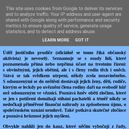
This site uses cookies from Google to deliver its services
JEMELIK ZDENĚK
and to analyze traffic. Your IP address and user-agent are
shared with Google along with performance and security
metrics to ensure quality of service, generate usage
statistics, and to detect and address abuse.
čtvrtek 26. listopadu 2020
RADOSTI JUSTIČNÍHO PRUDIČE
LEARN MORE
GOT IT
Úděl justičního prudiče (oficiálně se tomu říká občanský
aktivista) je neveselý. Seznamuje se s osudy lidí, které
poznamenala přímá nebo nepřímá účast na trestním řízení:
s obviněnými, jejich obětmi, ale i s členy rodin těch i oněch.
Stává se tak svědkem utrpení, někdy zcela nezaviněného.
S odsouzenými se do neštěstí dostávají jejich ženy, děti, rodiče,
kterým se leckdy po uvěznění člena rodiny daří na svobodě hůř
než odsouzeným ve věznici. Poznává hněv obětí zločinu, které
se jen s potížemi domáhají stíhání pachatelů a téměř nikdy se
nedočkají přiměřené finanční náhrady za způsobenou újmu, o
společenském uznání nemluvě. Také potkává skutečné zločince
a poznává hrůznost jejich myšlení.
Obvykle nahlíží jen do kauz, které něčím vybočují z řady,