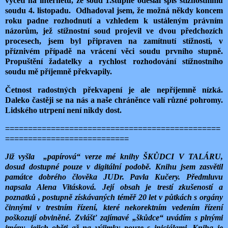
vyčetl na internetu, že soud 1.stupně odeslal spis stížnostnímu
soudu 4. listopadu. Odhadoval jsem, že možná někdy koncem
roku padne rozhodnutí a vzhledem k ustáleným právním
názorům, jež stížnostní soud projevil ve dvou předchozích
procesech, jsem byl připraven na zamítnutí stížnosti, v
příznivém případě na vrácení věci soudu prvního stupně.
Propuštění žadatelky a rychlost rozhodování stížnostního
soudu mě příjemně překvapily.
Četnost radostných překvapení je ale nepříjemně nízká.
Daleko častěji se na nás a naše chráněnce valí různé pohromy.
Lidského utrpení není nikdy dost.
===============================================
===========================
Již vyšla
„papírová“ verze mé knihy ŠKŮDCI V TALÁRU,
dosud dostupné pouze v digitální podobě. Knihu jsem zasvětil
památce dobrého člověka JUDr. Pavla Kučery. Předmluvu
napsala Alena Vitásková. Její obsah je trestí zkušeností a
poznatků , postupně získávaných téměř 20 let v půtkách s orgány
činnými v trestním řízení, které nekorektním vedením řízení
poškozují obviněné. Zvlášť zajímavé „škůdce“ uvádím s plnými
jmény, jejich oběti až na výjimky pouze s iniciálami. Kniha je