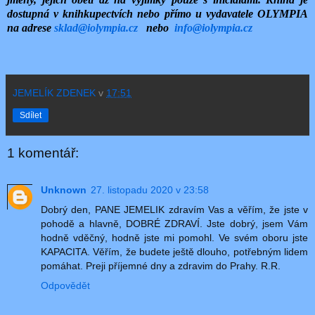
dostupná v knihkupectvích nebo přímo u vydavatele OLYMPIA
na adrese
sklad@iolympia.cz
nebo
info@iolympia.cz
JEMELÍK ZDENEK
v
17:51
Sdílet
1 komentář:
Unknown
27. listopadu 2020 v 23:58
Dobrý den, PANE JEMELIK zdravím Vas a věřím, že jste v
pohodě a hlavně, DOBRÉ ZDRAVÍ. Jste dobrý, jsem Vám
hodně vděčný, hodně jste mi pomohl. Ve svém oboru jste
KAPACITA. Věřím, že budete ještě dlouho, potřebným lidem
pomáhat. Preji příjemné dny a zdravim do Prahy. R.R.
Odpovědět