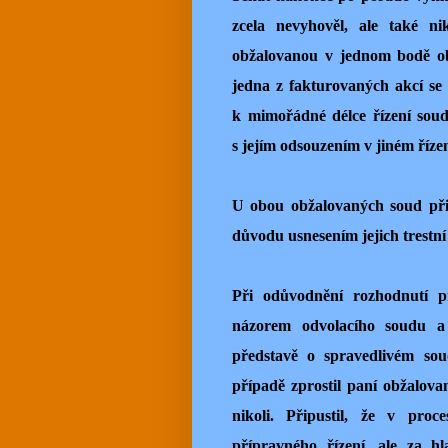
zcela nevyhověl, ale také ni
obžalovanou v jednom bodě ob
jedna z fakturovaných akcí se
k mimořádné délce řízení soud 
s jejím odsouzením v jiném říze
U obou obžalovaných soud přiz
důvodu usnesením jejich trestní 
Při odůvodnění rozhodnutí p
názorem odvolacího soudu a
představě o spravedlivém sou
případě zprostil paní obžalova
nikoli. Připustil, že v pr
přípravného řízení, ale za hl