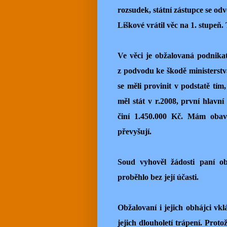
rozsudek, státní zástupce se od
Liškové vrátil věc na 1. stupeň.
Ve věci je obžalovaná podnika
z podvodu ke škodě ministerstva
se měli provinit v podstatě tím
měl stát v r.2008, první hlavn
činí 1.450.000 Kč. Mám obav
převyšují.
Soud vyhověl žádosti paní ob
proběhlo bez její účasti.
Obžalovaní i jejich obhájci vkl
jejich dlouholetí trápení. Prot