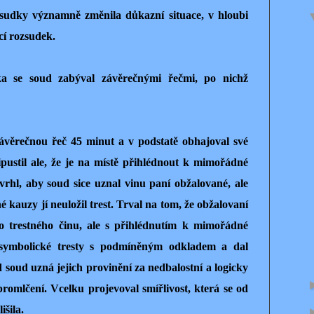
ozsudky významně změnila důkazní situace, v hloubi
ící rozsudek.
a se soud zabýval závěrečnými řečmi, po nichž
ávěrečnou řeč 45 minut a v podstatě obhajoval své
pustil ale, že je na místě přihlédnout k mimořádné
vrhl, aby soud sice uznal vinu paní obžalované, ale
né kauzy jí neuložil trest. Trval na tom, že obžalovaní
ho trestného činu, ale s přihlédnutím k mimořádné
e symbolické tresty s podmíněným odkladem a dal
 soud uzná jejich provinění za nedbalostní a logicky
 promlčení. Vcelku projevoval smířlivost, která se od
išila.