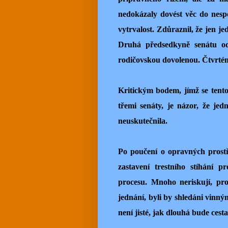
nedokázaly dovést věc do nesp
vytrvalost. Zdůraznil, že jen 
Druhá předsedkyně senátu od
rodičovskou dovolenou. Čtvrtém
Kritickým bodem, jímž se tento 
třemi senáty, je názor, že jed
neuskutečnila.
Po poučení o opravných prostř
zastavení trestního stíhání 
procesu. Mnoho neriskují, pr
jednání, byli by shledáni vinný
není jisté, jak dlouhá bude ces