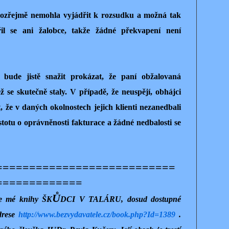
ozřejmě nemohla vyjádřit k rozsudku a možná tak
řil se ani žalobce, takže žádné překvapení není
bude jistě snažit prokázat, že paní obžalovaná
ž se skutečně staly. V případě, že neuspějí, obhájci
že v daných okolnostech jejich klienti nezanedbali
istotu o oprávněnosti fakturace a žádné nedbalosti se
===========================
=============
Ů
rze mé knihy ŠK
DCI V TALÁRU, dosud dostupné
drese
http://www.bezvydavatele.cz/book.php?Id=1389
.