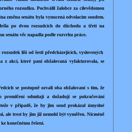
orného rozsudku. Pochválil žalobce za cílevědomou
jedna změna senátu byla vynucená odvolacím soudem.
ešla po dvou rozsudcích do důchodu a třetí na
u senátu věc napadla podle rozvrhu práce.
rozsudek liší od šesti předcházejících, vyslovených
na z akcí, které paní obžalovaná vyfakturovala, se
edcích se postupně ozvali oba obžalovaní s tím, že
pro promlčení odmítají a dožadují se pokračování
otože v případě, že by jim soud prokázal úmyslné
mi, ale trest by jim již nemohl být vyměřen. Nicméně
ta ke konečnému řešení.