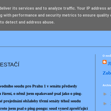
liver its services and to analyze traffic. Your IP address a
g with performance and security metrics to ensure quality 
IK ZDENĚK
 to detect and address abuse.
O mn
J
ESTAČÍ
Zob
Archiv
bvodního soudu pro Prahu 1 v senátu předsedy
►
 řízení, o němž jsem opakovaně psal jako o ping-
é projednání obžaloby třemi senáty téhož soudu
►
Proto jsem psal o ping-pongu: soud vynesl zprošťující