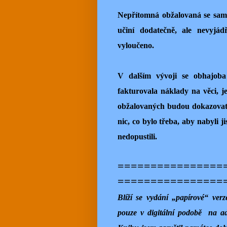
Nepřítomná obžalovaná se sam
učiní dodatečně, ale nevyjád
vyloučeno.
V dalším vývoji se obhajoba 
fakturovala náklady na věci, je
obžalovaných budou dokazovat, 
nic, co bylo třeba, aby nabyli j
nedopustili.
================
================
Blíží se vydání „papírové“ ve
pouze v digitální podobě
na a