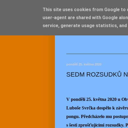
This site uses cookies from Google to de
user-agent are shared with Google alon
JEMEL
service, generate usage statistics, and
pondělí 25. května 2020
SEDM ROZSUDKŮ N
V pondělí 25. května 2020 u O
Luboše Svrčka dospělo k závěru
pongu. Předcházelo mu postupn
s šesti zprošťujícími rozsudky. 