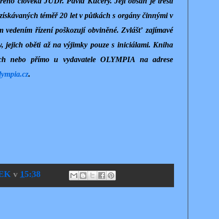
rého člověka JUDr. Pavla Kučery. Její obsah je trestí
získávaných téměř 20 let v půtkách s orgány činnými v
ím vedením řízení poškozují obviněné. Zvlášť zajímavé
 jejich oběti až na výjimky pouze s iniciálami. Kniha
ích nebo přímo u vydavatele OLYMPIA na adrese
lympia.cz
.
EK
v
15:38