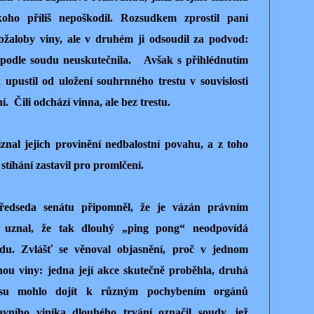
koho příliš nepoškodil. Rozsudkem zprostil paní
žaloby viny, ale v druhém ji odsoudil za podvod:
 podle soudu neuskutečnila.
Avšak s přihlédnutím
upustil od uložení souhrnného trestu v souvislosti
ní.
Čili odchází vinna, ale bez trestu.
nal jejich provinění nedbalostní povahu, a z toho
stíhání zastavil pro promlčení.
ředseda senátu připomněl, že je vázán právním
 uznal, že tak dlouhý „ping pong“ neodpovídá
du. Zvlášť se věnoval objasnění, proč v jednom
nou viny: jedna její akce skutečně proběhla, druhá
ocesu mohlo dojít k různým pochybením orgánů
avního viníka dlouhého trvání označil soudy, jež