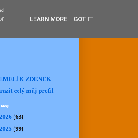
nd
LEARN MORE
GOT IT
of
ě
EMELÍK ZDENEK
razit celý můj profil
 blogu
2026
(63)
2025
(99)