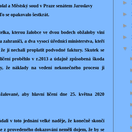
►
volal a Městský soud v Praze senátem Jaroslavy
►
 To se opakovalo šestkrát.
►
telka, kterou žalobce ve dvou bodech obžaloby viní
►
 zahraničí, a dva vysocí úředníci ministerstva, kteří
▼
, že jí nechali proplatit podvodné faktury. Skutek se
í líčení proběhlo v r.2013 a údajně způsobená škoda
y, že náklady na vedení nekonečného procesu ji
žalované, aby hlavní líčení dne 25. května 2020
ádali v toto jednání velké naděje, že konečně skončí
ože z provedeného dokazování neměli dojem, že by se