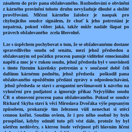
zásahem do práv pana obžalovaného. Rozhodování o obvinění
z kárného provinění tohoto druhu nevyžaduje dlouhé a složité
prověřování. Mlčení kárného žalobce je naopak pro
chybujícího soudce signálem, že chuť k jeho potrestání je
nepatrná, pokud vůbec jaká, takže může nadále šlapat po
právech obžalovaného zcela libovolně.
Lze s úspěchem pochybovat o tom, že se obžalovanému dostane
spravedlivého soudu od senátu, mezi jehož předsedou a
obžalovaným od počátku procesu panuje viditelné emocionální
napětí a moc je v rukou soudu, jehož předseda byl v souvislosti
s tímto řízením kázeňsky potrestán a v současné době čelí
dalšímu kárnému podnětu, jehož předseda poškodil pana
obžalovaného opožděním předání zprávy o odposlouchávání,
jehož předseda se staví s arogantní nevšímavostí k návrhu na
vyloučení pro podjatost a ignoruje příkaz Nejvyššího soudu
ČR o obnovení procesu pana obžalovaného. Pokud se soudce
Richard Skýba staví k věci Miroslava Dvořáka výše popsaným
způsobem, prokazuje tím železnou vůli nenechat si utéci
cennou kořist. Soudím ovšem, že i pro něho osobně by bylo
prospěšné, kdyby odmítl tuto při vést dále, protože by byl
ušetřen nedůvěry, s kterou bude veřejnost při hlavním líčení