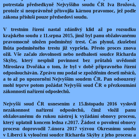
potrestala předsedkyně Nejvyššího soudu ČR Iva Brožová,
protože si neoprávněně přisvojila kárnou pravomoc, jež podle
zákona přísluší pouze předsedovi soudu.
V trestním řízení nastal zdánlivý klid až po rozsudku
krajského soudu z 11.srpna 2015, jímž byl panu obžalovanému
pravomocně uložen podmíněný trest. Čas plynul, zkušební
lhůta podmíněného trestu již vypršela. Přesto proces znova
ožil. Vše začalo zlovolností nebo nedbalostí soudce Richarda
Skýby, který nesplnil povinnost bez průtahů uvědomit
Miroslava Dvořáka o tom, že byl v době přípravného řízení
odposloucháván. Zprávu mu podal se zpožděním deseti měsíců,
a to až po upozornění Nejvyšším soudem ČR. Pan odsouzený
mohl teprve potom požádat Nejvyšší soud ČR o přezkoumání
zákonnosti nařízení odposlechů.
Nejvyšší soud ČR usnesením z 15.listopadu 2016 vyslovil
nezákonnost nařízení odposlechů, čímž vložil panu
obžalovanému do rukou nástroj k vyžádání obnovy procesu,
který uplatnil koncem ledna r.2017. Žádost o povolení obnovy
procesu doprovodil 7.února 2017 výzvou Okresnímu soudu
v Liberci k vyloučení soudce Richarda Skýby z jeho procesu a