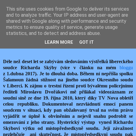
This site uses cookies from Google to deliver its services
JEMELIK ZDENĚK
and to analyze traffic. Your IP address and user-agent are
shared with Google along with performance and security
metrics to ensure quality of service, generate usage
statistics, and to detect and address abuse.
neděle 21. května 2017
LIBERECKÉ JUSTIČNÍ VÝSTŘELKY
LEARN MORE
GOT IT
Déle než deset let se zabývám sledováním výstřelků libereckého
soudce Richarda Skýby (více v článku na mém
bloggu
z 1.dubna 2017). Je to dlouhá doba. Během ní nepřišla spolku
Šalamoun žádná stížnost na jiného soudce Okresního soudu
v Liberci. K zájmu o trestní řízení proti bývalému policejnímu
řediteli Miroslavu Dvořákovi mě přilákal videozáznam ze
soudní síně ze dne 19. října 2010, který díky TV Nova obletěl
celou republiku. Dokumentoval nezvládnutí emocí panem
soudcem v situaci, kdy pan obžalovaný trval na svém právu
vyjádřit se úplně k obviněním a nejevil snahu podrobit se
omezování z jeho strany. Hysterický výstup vynesl Richardu
Skýbovi výtku od místopředsedkyně soudu. Její závažnost
nezlehčuje ani skutečnost, že místopředsedkyni soudu pak