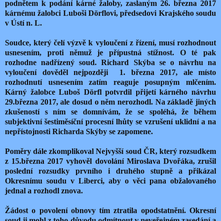
podnětem k podání kárné žaloby, zaslaným 26. března 2017
kárnému žalobci Luboši Dörflovi, předsedovi Krajského soudu
v Ústí n. L.
Soudce, který čelí výzvě k vyloučení z řízení, musí rozhodnout
usnesením, proti němuž je přípustná stížnost. O té pak
rozhodne nadřízený soud. Richard Skýba se o návrhu na
vyloučení dověděl nejpozději 1. března 2017, ale místo
rozhodnutí usnesením zatím reaguje posupným mlčením.
Kárný žalobce Luboš Dörfl potvrdil přijetí kárného návrhu
29.března 2017, ale dosud o něm nerozhodl. Na základě jiných
zkušeností s ním se domnívám, že se spoléhá, že během
subjektivní šestiměsíční procesní lhůty se vzrušení uklidní a na
nepřístojnosti Richarda Skýby se zapomene.
Poměry dále zkomplikoval Nejvyšší soud ČR, který rozsudkem
z 15.března 2017 vyhověl dovolání Miroslava Dvořáka, zrušil
poslední rozsudky prvního i druhého stupně a přikázal
Okresnímu soudu v Liberci, aby o věci pana obžalovaného
jednal a rozhodl znova.
Žádost o povolení obnovy tím ztratila opodstatnění. Okresní
soud ji mohl z toho důvodu odmítnout v neveřejném zasedání a