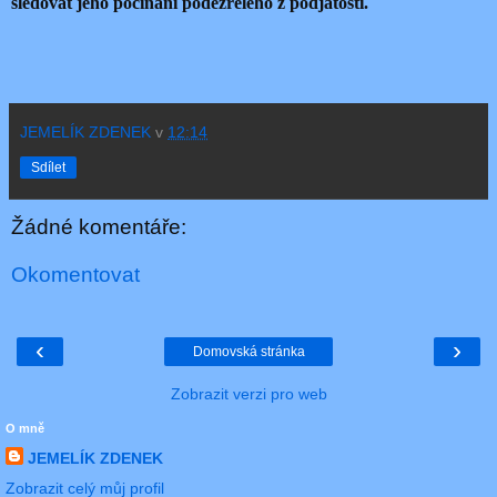
sledovat jeho počínání podezřelého z podjatosti.
JEMELÍK ZDENEK
v
12:14
Sdílet
Žádné komentáře:
Okomentovat
‹
›
Domovská stránka
Zobrazit verzi pro web
O mně
JEMELÍK ZDENEK
Zobrazit celý můj profil