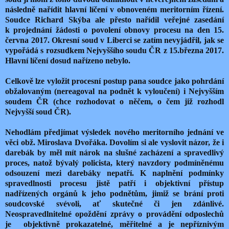
následně nařídit hlavní líčení v obnoveném meritorním řízení.
Soudce Richard Skýba ale přesto nařídil veřejné zasedání
k projednání žádosti o povolení obnovy procesu na den 15.
června 2017. Okresní soud v Liberci se zatím nevyjádřil, jak se
vypořádá s rozsudkem Nejvyššího soudu ČR z 15.března 2017.
Hlavní líčení dosud nařízeno nebylo.
Celkově lze vyložit procesní postup pana soudce jako pohrdání
obžalovaným (nereagoval na podnět k vyloučení) i Nejvyšším
soudem ČR (chce rozhodovat o něčem, o čem již rozhodl
Nejvyšší soud ČR).
Nehodlám předjímat výsledek nového meritorního jednání ve
věci obž. Miroslava Dvořáka. Dovolím si ale vyslovit názor, že i
darebák by měl mít nárok na slušné zacházení a spravedlivý
proces, natož bývalý policista, který navzdory podmíněnému
odsouzení mezi darebáky nepatří. K naplnění podmínky
spravedlnosti procesu jistě patří i objektivní přístup
nadřízených orgánů k jeho podnětům, jimiž se brání proti
soudcovské svévoli, ať skutečné či jen zdánlivé.
Neospravedlnitelné opoždění zprávy o provádění odposlechů
je objektivně prokazatelné, měřitelné a je nepříznivým