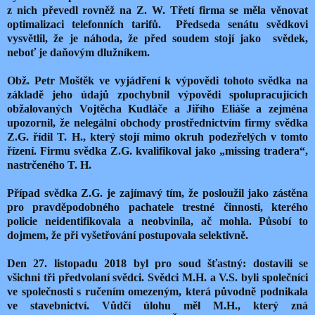
z nich převedl rovněž na Z. W. Třetí firma se měla věnovat
optimalizaci telefonních tarifů.
Předseda senátu svědkovi
vysvětlil, že je náhoda, že před soudem stojí jako
svědek,
neboť je daňovým dlužníkem.
Obž. Petr Moštěk ve vyjádření k výpovědi tohoto svědka na
základě jeho údajů zpochybnil výpovědi spolupracujících
obžalovaných Vojtěcha Kudláče a Jiřího Eliáše a zejména
upozornil, že nelegální obchody prostřednictvím firmy svědka
Z.G. řídil T. H., který stojí mimo okruh podezřelých v tomto
řízení. Firmu svědka Z.G. kvalifikoval jako „missing tradera“,
nastrčeného T. H.
Případ svědka Z.G. je zajímavý tím, že posloužil jako zástěna
pro pravděpodobného pachatele trestné činnosti, kterého
policie neidentifikovala a neobvinila, ač mohla. Působí to
dojmem, že při vyšetřování postupovala selektivně.
Den 27. listopadu 2018 byl pro soud šťastný: dostavili se
všichni tři předvolaní svědci. Svědci M.H. a V.S. byli společníci
ve společnosti s ručením omezeným, která původně podnikala
ve stavebnictví. Vůdčí úlohu měl M.H., který zná