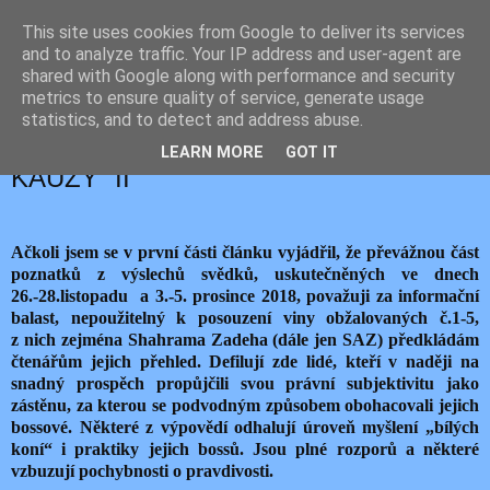
This site uses cookies from Google to deliver its services
JEMELIK ZDENĚK
and to analyze traffic. Your IP address and user-agent are
shared with Google along with performance and security
metrics to ensure quality of service, generate usage
statistics, and to detect and address abuse.
úterý 25. prosince 2018
SKOMÍRÁNÍ „VELKÉ DAŇOVÉ
LEARN MORE
GOT IT
KAUZY“ II
Ačkoli jsem se v první části článku vyjádřil, že převážnou část
poznatků z výslechů svědků, uskutečněných ve dnech
26.-28.listopadu a 3.-5. prosince 2018, považuji za informační
balast, nepoužitelný k posouzení viny obžalovaných č.1-5,
z nich zejména Shahrama Zadeha (dále jen SAZ) předkládám
čtenářům jejich přehled. Defilují zde lidé, kteří v naději na
snadný prospěch propůjčili svou právní subjektivitu jako
zástěnu, za kterou se podvodným způsobem obohacovali jejich
bossové. Některé z výpovědí odhalují úroveň myšlení „bílých
koní“ i praktiky jejich bossů. Jsou plné rozporů a některé
vzbuzují pochybnosti o pravdivosti.