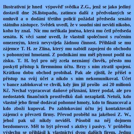
Ilustrativní je hned
výpověď svědka Z.G., jenž se jako jediný
dostavil dne 26.listopadu, zatímco další z předvolaných se
omluvil a o dodání třetího policií požádal předseda senátu
státního zástupce. Svědek uvedl, že v soudní síni nevidí nikoho,
koho by znal.
Nic mu neříkala jména, která mu četl předseda
senátu. K věci samé uvedl, že vlastnil společnost s ručením
omezeným, která nevyvíjela žádnou činnost. Přihlásil se mu
zájemce T. H. ze Zlína, který mu nabídl zapojení do obchodu
s pohonnými hmotami. Z podnikání mu měl plynout podíl na
zisku. T. H. byl pro něj zcela neznámý člověk, přesto mu
poskytl přístup k firemnímu účtu. Brzy s ním ztratil spojení.
Krátkou dobu obchod probíhal. Pak ale zjistil, že přišel o
přístup na svůj účet a nikdo s ním nekomunikoval. Účet
v bance zablokoval ve chvíli, kdy jím již prošlo
asi 20 milionů
Kč. Nechal vypracovat daňové přiznání, které podal, ale pro
nedostatek finančních prostředků daň nezaplatil. Netuší, kdo
vlastně jeho firmě dodával pohonné hmoty, kdo to financoval a
kdo zboží kupoval. Po zablokování účtu jej kontaktovali
zájemci o převzetí firmy. Převod proběhl na jakéhosi Z. W.,
jehož pak už nikdy neviděl. Působil na něj dojmem
bezdomovce. Měl to být převod s aktivy i pasivy. V průběhu
výslechu se přihlásil k vlastnictví dvou dalších firem. Jednu