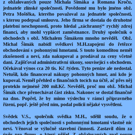
z obžalovaných pouze Michala Šimáka a Romana Kroču,
jednatele zlínské společnosti. Povědomé mu bylo jméno obž.
Petra Moštěka, kterého považoval za jednatele společnosti,
s kterou podepsal smlouvu. Jeho firma se dostala do druhotné
platební neschopnosti, proto hledal „záchranný“ rychlý zdroj
financí, aby mohl vyplácet zaměstnance. Druhý společník o
obchodech s obž. Michalem Šimákem mnoho nevěděl.
Obž.
Michal Šimák nabídl svědkovi M.H.zapojení do řetězce
obchodování s pohonnými hmotami. S touto komoditou neměl
zkušenosti a neví, zda nakupoval a prodával za ceny včetně
daní. Zajišťoval administrativní úkony, související s obchodem.
Očekával výnos cca 20 tis. Kč /týden. Tyto peníze ale nedostal.
Netušil, kdo financoval nákupy pohonných hmot, ani kdo je
kupoval. Neměl přehled o finančních tocích na účtě, ač přes něj
proteklo nejméně 200 mil.Kč. Nevěděl, proč mu obž. Michal
Šimák chce přenechávat část zisku. Nakonec se dostal finančně
na dno. Popřel, že by mimo výslechu v rámci přípravného
řízení, popř. ještě před ním, podal policii nějaké vysvětlení.
Svědek V.S., společník svědka M.H., sdělil soudu, že o
obchodech jejich společnosti s pohonnými hmotami vlastně nic
neví. Věnoval se výlučně stavební činnosti. Zastavil dům za
úvěr pro firmu, o který přišel. Z obžalovaných znal pouze