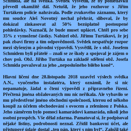
Schmida, ale na svědka. Svědek vysvětlil, že by pohledávku
převedl okamžitě dál. Netušil, že jeho rozhovor s Jiřím
Turtákem policie nahrávala. Podle zvukového záznamu, který
mu soudce Aleš Novotný nechal přehrát, sliboval, že by
dokázal zinkasovat až 50% bezúplatně postoupené
pohledávky. Naznačil, že bude muset uplácet. Chtěl pro sebe
35% z vymožené částky. Nabízel obž. Jiřímu Turtákovi, že jej
pak zbaví firmy a tím odpovědnosti. Svědek nespatřuje rozpor
mezi slyšeným a původní výpovědi. Vysvětlil, že s obž. Josefem
Schmidem byli přátelé – znali se ze školy a spojoval je zájem o
chov psů. Obž. Jiřího Turtáka na základě sdělení obž. Josefa
Schmida považoval za jeho „neposlušného bílého koně“.
Hlavní líčení dne 28.listopadu 2018 uzavřel výslech svědka
A.N., vyučeného instalatéra, který oznámil, že si nic
nepamatuje, žádal o čtení výpovědi z přípravného řízení.
Přečtená jména obžalovaných mu nic neříkala. Ale vybavilo se
mu předestřené jméno obchodní společnosti, kterou od někoho
koupil za účelem obchodování s ovocem a zeleninou z Polska.
Jeho záměrem bylo pomoci kamarádovi kamaráda, nikoli jeho
osobní prospěch. Vše dělal zdarma. Pamatoval si, že podpisoval
nějaké listiny, podrobnosti neznal. Zřídil bankovní účet, ale
přístupové údaje dostal „ten pán, který s ním byl“. Založil také