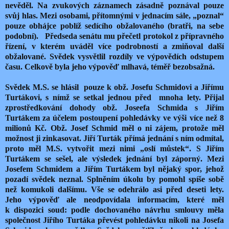
nevěděl. Na zvukových záznamech zásadně poznával pouze
svůj hlas. Mezi osobami, přítomnými v jednacím sále, „poznal“
pouze obhájce poblíž sedícího obžalovaného (bratři, na sebe
podobní).
Předseda senátu mu přečetl protokol z přípravného
řízení, v kterém uváděl více podrobností a zmiňoval další
obžalované. Svědek vysvětlil rozdíly ve výpovědích odstupem
času. Celkově byla jeho výpověď mlhavá, téměř bezobsažná.
Svědek M.S. se hlásil
pouze k obž. Josefu Schmidovi a Jiřímu
Turtákovi, s nímž se setkal jednou před
mnoha lety. Přijal
zprostředkování dohody obž. Joseefa Schmida s Jiřím
Turtákem za účelem postoupení pohledávky ve výši více než 8
milionů Kč. Obž. Josef Schmid měl o ni zájem, protože měl
možnost ji zinkasovat. Jiří Turták přímá jednání s ním odmítal,
proto měl M.S. vytvořit mezi nimi „oslí můstek“. S Jiřím
Turtákem se sešel, ale výsledek jednání byl záporný. Mezi
Josefem Schmidem a Jiřím Turtákem byl nějaký spor, jehož
pozadí svědek neznal. Splněním úkolu by pomohl spíše sobě
než komukoli dalšímu. Vše se odehrálo asi před deseti lety.
Jeho výpověď ale neodpovídala informacím, které měl
k dispozici soud: podle dochovaného návrhu smlouvy měla
společnost Jiřího Turtáka převést pohledávku nikoli na Josefa