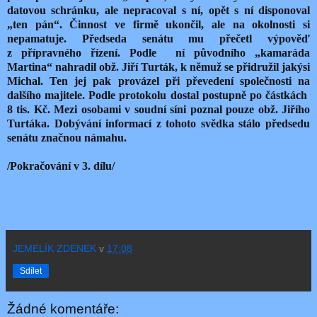
datovou schránku, ale nepracoval s ní, opět s ní disponoval
„ten pán“. Činnost ve firmě ukončil, ale na okolnosti si
nepamatuje. Předseda senátu mu přečetl výpověď
z přípravného řízení. Podle
ní původního „kamaráda
Martina“ nahradil obž. Jiří Turták, k němuž se přidružil jakýsi
Michal. Ten jej pak provázel při převedení společnosti na
dalšího majitele. Podle protokolu dostal postupně po částkách
8 tis. Kč. Mezi osobami v soudní síni poznal pouze obž. Jiřího
Turtáka. Dobývání informací z tohoto svědka stálo předsedu
senátu značnou námahu.
/Pokračování v 3. dílu/
JEMELÍK ZDENEK
v
17:08
Sdílet
Žádné komentáře: