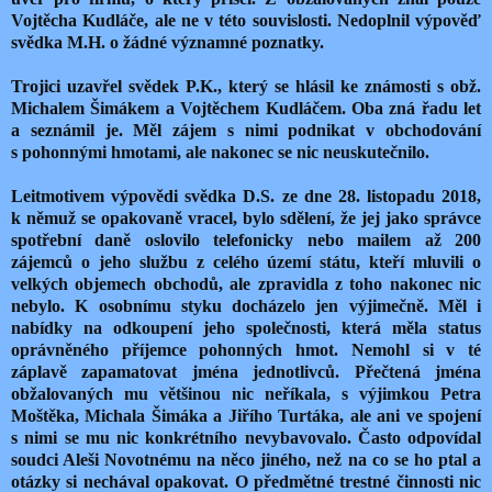
Vojtěcha Kudláče, ale ne v této souvislosti. Nedoplnil výpověď
svědka M.H. o žádné významné poznatky.
Trojici uzavřel svědek P.K., který se hlásil ke známosti s obž.
Michalem Šimákem a Vojtěchem Kudláčem. Oba zná řadu let
a seznámil je. Měl zájem s nimi podnikat v obchodování
s pohonnými hmotami, ale nakonec se nic neuskutečnilo.
Leitmotivem výpovědi svědka D.S. ze dne 28. listopadu 2018,
k němuž se opakovaně vracel, bylo sdělení, že jej jako správce
spotřební daně oslovilo telefonicky nebo mailem až 200
zájemců o jeho službu z celého území státu, kteří mluvili o
velkých objemech obchodů, ale zpravidla z toho nakonec nic
nebylo. K osobnímu styku docházelo jen výjimečně. Měl i
nabídky na odkoupení jeho společnosti, která měla status
oprávněného příjemce pohonných hmot. Nemohl si v té
záplavě zapamatovat jména jednotlivců. Přečtená jména
obžalovaných mu většinou nic neříkala, s výjimkou Petra
Moštěka, Michala Šimáka a Jiřího Turtáka, ale ani ve spojení
s nimi se mu nic konkrétního nevybavovalo. Často odpovídal
soudci Aleši Novotnému na něco jiného, než na co se ho ptal a
otázky si nechával opakovat. O předmětné trestné činnosti nic