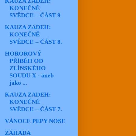
KAUZA ZADEH:
KONEČNĚ
SVĚDCI! – ČÁST 9
KAUZA ZADEH:
KONEČNĚ
SVĚDCI! – ČÁST 8.
HOROROVÝ
PŘÍBĚH OD
ZLÍNSKÉHO
SOUDU X - aneb
jako ...
KAUZA ZADEH:
KONEČNĚ
SVĚDCI! – ČÁST 7.
VÁNOCE PEPY NOSE
ZÁHADA