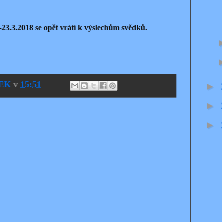
-23.3.2018 se opět vrátí k výslechům svědků.
EK
v
15:51
►
►
►