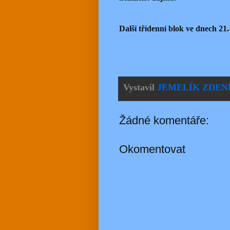
Další třídenní blok ve dnech 21.
Vystavil
JEMELÍK ZDEN
Žádné komentáře:
Okomentovat