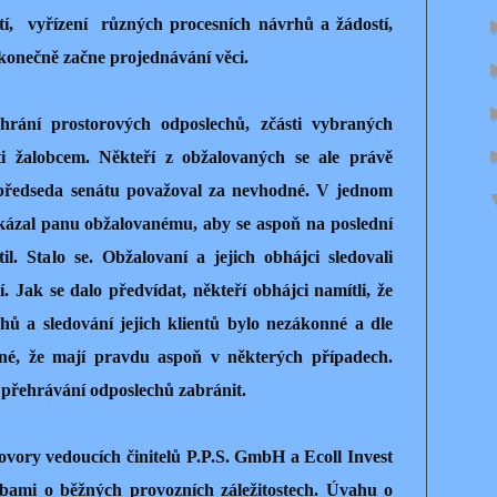
í,
vyřízení
různých procesních návrhů a žádostí,
konečně začne projednávání věci.
ehrání prostorových odposlechů, zčásti vybraných
ti žalobcem. Někteří z obžalovaných se ale právě
ž předseda senátu považoval za nevhodné. V jednom
kázal panu obžalovanému, aby se aspoň na poslední
l. Stalo se. Obžalovaní a jejich obhájci sledovali
 Jak se dalo předvídat, někteří obhájci namítli, že
hů a sledování jejich klientů bylo nezákonné a dle
é, že mají pravdu aspoň v některých případech.
přehrávání odposlechů zabránit.
vory vedoucích činitelů P.P.S. GmbH a Ecoll Invest
sobami o běžných provozních záležitostech. Úvahu o