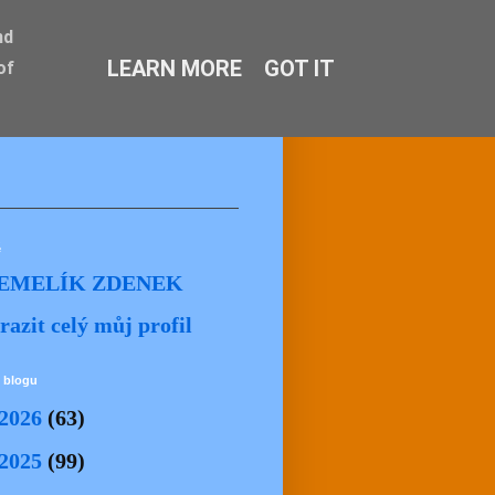
nd
LEARN MORE
GOT IT
of
ě
EMELÍK ZDENEK
razit celý můj profil
 blogu
2026
(63)
2025
(99)