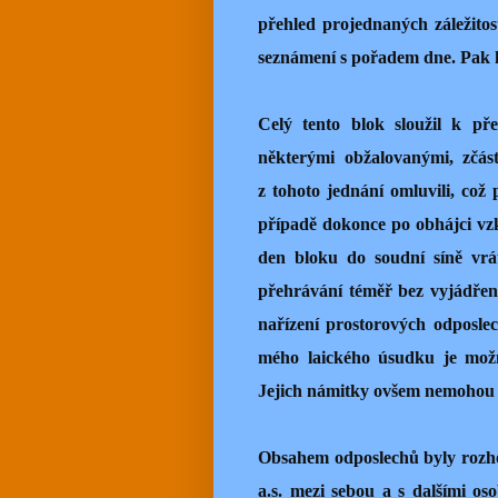
přehled projednaných záležitost
seznámení s pořadem dne. Pak 
Celý tento blok sloužil k př
některými obžalovanými, zčás
z tohoto jednání omluvili, co
případě dokonce po obhájci vz
den bloku do soudní síně vráti
přehrávání téměř bez vyjádření.
nařízení prostorových odposlec
mého laického úsudku je možn
Jejich námitky ovšem nemohou 
Obsahem odposlechů byly rozho
a.s. mezi sebou a s dalšími o