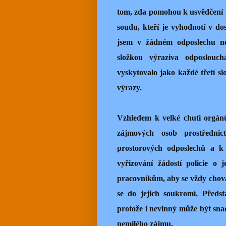
tom, zda pomohou k usvědčení 
soudu, kteří je vyhodnotí v do
jsem v žádném odposlechu nez
složkou výraziva odposlouc
vyskytovalo jako každé třetí sl
výrazy.
Vzhledem k velké chuti orgánů
zájmových osob prostřednic
prostorových odposlechů a k 
vyřizování žádostí policie o
pracovníkům, aby se vždy chova
se do jejich soukromí. Předst
protože i nevinný může být sna
nemilého zájmu.