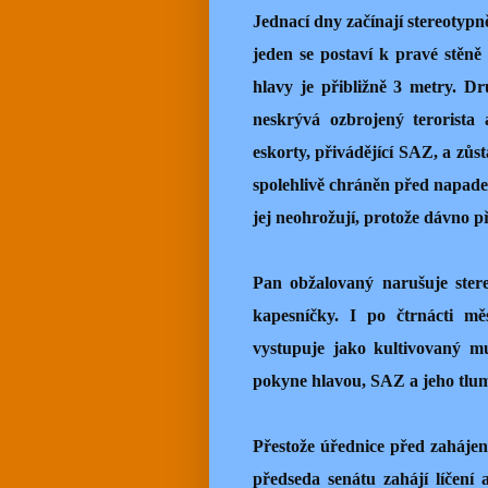
Jednací dny začínají stereotypn
jeden se postaví k pravé stěně
hlavy je přibližně 3 metry. D
neskrývá ozbrojený terorista
eskorty, přivádějící SAZ, a zůs
spolehlivě chráněn před napaden
jej neohrožují, protože dávno př
Pan obžalovaný narušuje stere
kapesníčky. I po čtrnácti mě
vystupuje jako kultivovaný m
pokyne hlavou, SAZ a jeho tlum
Přestože úřednice před zaháje
předseda senátu zahájí líčení