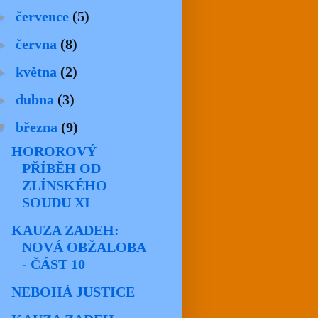
►
července
(5)
►
června
(8)
►
května
(2)
►
dubna
(3)
▼
března
(9)
HOROROVÝ
PŘÍBĚH OD
ZLÍNSKÉHO
SOUDU XI
KAUZA ZADEH:
NOVÁ OBŽALOBA
- ČÁST 10
NEBOHÁ JUSTICE