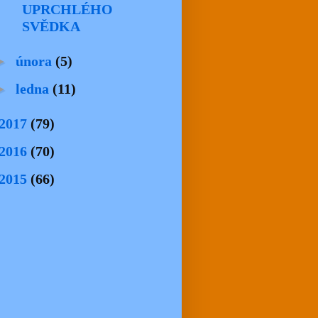
UPRCHLÉHO
SVĚDKA
►
února
(5)
►
ledna
(11)
2017
(79)
2016
(70)
2015
(66)