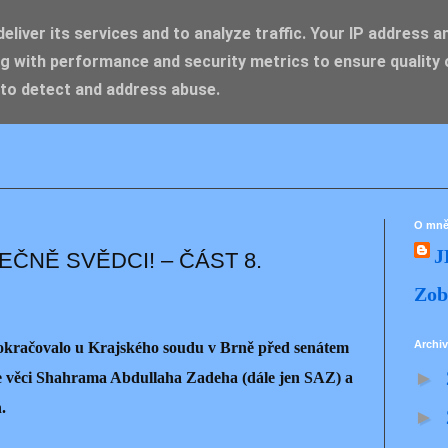
liver its services and to analyze traffic. Your IP address a
g with performance and security metrics to ensure quality 
IK ZDENĚK
 to detect and address abuse.
O mn
J
ČNĚ SVĚDCI! – ČÁST 8.
Zob
Archiv
pokračovalo u Krajského soudu v Brně před senátem
►
ve věci Shahrama Abdullaha Zadeha (dále jen SAZ) a
.
►