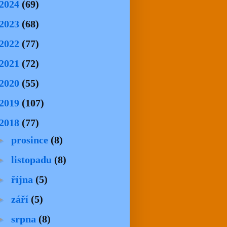
2024
(69)
2023
(68)
2022
(77)
2021
(72)
2020
(55)
2019
(107)
2018
(77)
►
prosince
(8)
►
listopadu
(8)
►
října
(5)
►
září
(5)
►
srpna
(8)