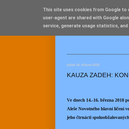
This site uses cookies from Google to de
user-agent are shared with Google alon
JEMEL
service, generate usage statistics, and
pátek 16. března 2018
KAUZA ZADEH: KONE
Ve dnech 14.-16. března 2018 
Aleše Novotného hlavní líčení 
jeho čtrnácti spoluobžalovaných