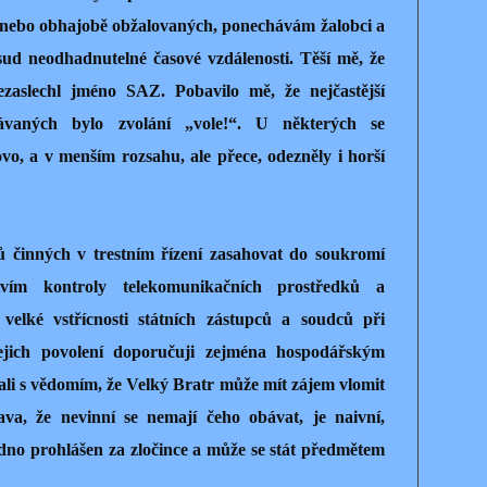
nebo obhajobě obžalovaných, ponechávám žalobci a
sud neodhadnutelné časové vzdálenosti. Těší mě, že
aslechl jméno SAZ. Pobavilo mě, že nejčastější
hávaných bylo zvolání „vole!“. U některých se
ovo, a v menším rozsahu, ale přece, odezněly i horší
 činných v trestním řízení zasahovat do soukromí
tvím kontroly telekomunikačních prostředků a
velké vstřícnosti státních zástupců a soudců při
 jejich povolení doporučuji zejména hospodářským
li s vědomím, že Velký Bratr může mít zájem vlomit
ava, že nevinní se nemají čeho obávat, je naivní,
dno prohlášen za zločince a může se stát předmětem