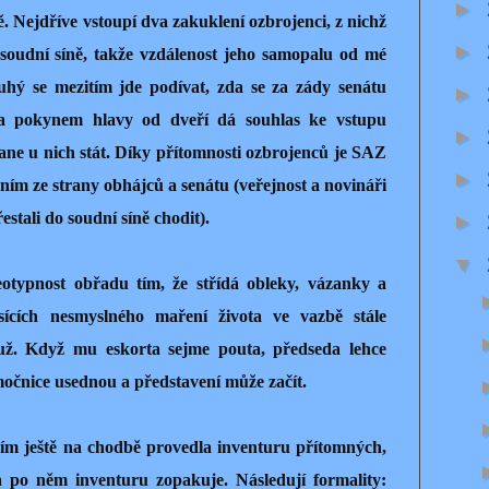
►
ě. Nejdříve vstoupí dva zakuklení ozbrojenci, z nichž
►
 soudní síně, takže vzdálenost jeho samopalu od mé
ruhý se mezitím jde podívat, zda se za zády senátu
►
 a pokynem hlavy od dveří dá souhlas ke vstupu
►
tane u nich stát. Díky přítomnosti ozbrojenců je SAZ
►
ím ze strany obhájců a senátu (veřejnost a novináři
estali do soudní síně chodit).
►
▼
otypnost obřadu tím, že střídá obleky, vázanky a
sících nesmyslného maření života ve vazbě stále
už. Když mu eskorta sejme pouta, předseda lehce
očnice usednou a představení může začít.
ním ještě na chodbě provedla inventuru přítomných,
 a po něm inventuru zopakuje. Následují formality: